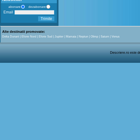
abonare
dezabonare
Email
Trimite
Alte destinatii promovate:
Delta Dunarii
|
Eforie Nord
|
Eforie Sud
|
Jupiter
|
Mamaia
|
Neptun
|
Olimp
|
Saturn
|
Venus
Descriere.ro este de