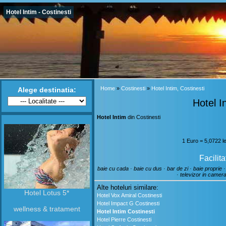
Hotel Intim - Costinesti
Home
»
Costinesti
»
Hotel Intim, Costinesti
Alege destinatia:
Hotel I
Hotel Intim
din Costinesti
1 Euro = 5,0722 l
Facilita
baie cu cada · baie cu dus · bar de zi · baie proprie · 
· televizor in camera
Alte hoteluri similare:
Hotel Lotus 5*
Hotel Vox Amiral Costinesti
Hotel Impact G Costinesti
wellness & tratament
Hotel Intim Costinesti
Hotel Pierre Costinesti