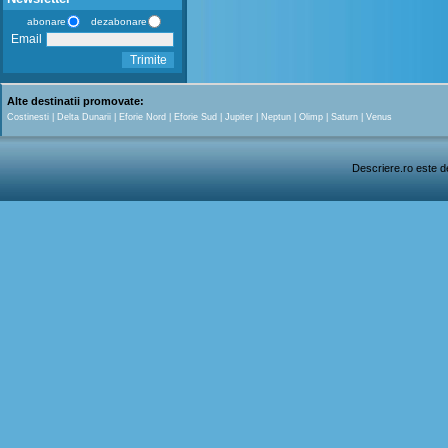
abonare
dezabonare
Email
Trimite
Alte destinatii promovate:
Costinesti
|
Delta Dunarii
|
Eforie Nord
|
Eforie Sud
|
Jupiter
|
Neptun
|
Olimp
|
Saturn
|
Venus
Descriere.ro este de