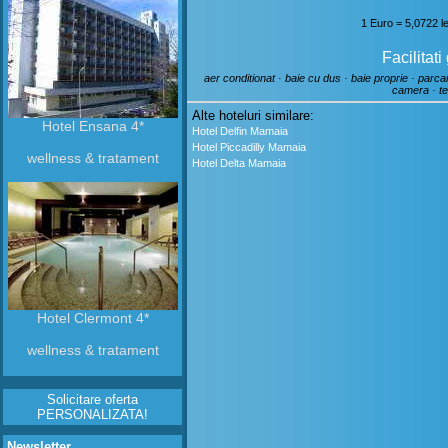
1 Euro = 5,0722 l
Facilitati
aer conditionat · baie cu dus · baie proprie · parcare
camera · te
Alte hoteluri similare:
Hotel Ensana 4*
Hotel Delfin Mamaia
Hotel Piccadilly Mamaia
wellness & tratament
Hotel Delta Mamaia
Hotel Clermont 4*
wellness & tratament
Solicitare oferta
PERSONALIZATA!
Newsletter