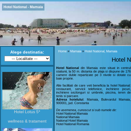
Hotel National - Mamaia
Home
»
Mamaia
»
Hotel National, Mamaia
Alege destinatia:
Hotel N
Hotel National
din Mamaia este situat in centrul
statiunii, la 50 m. distanta de plaja si dispune de 176
camere duble repartizate pe 3 nivele si dotate cu
baie proprie.
Alte facilitati de care veti beneficia la hotel National:
restaurant, servicii telefonice, inchiriere jocuri,
inchiriere sezlonguri si umbrele, piscina, teren de
tenis si parcare.
Adresa hotelului
: Mamaia, Bulevardul Mamaia,
900001, jud. Constanta
De asemenea, cunoscut si sub numele de:
Hotel Lotus 5*
Hotel National Mamaia
National Mamaia
wellness & tratament
National Hotel Mamaia
Hotel National Romania