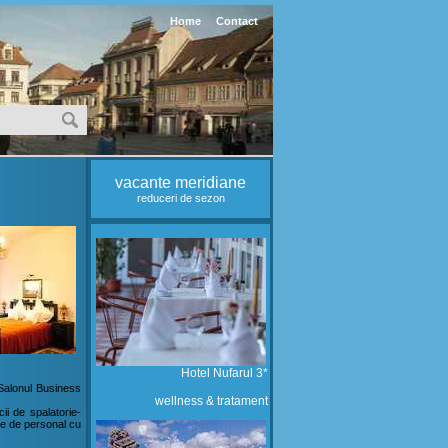
Home
Contact
vacante meridiane
reduceri de sezon
Hotel Nufarul 3*
 Salonul Business
wellness & tratament
cii de spalatorie-
ate de personal cu