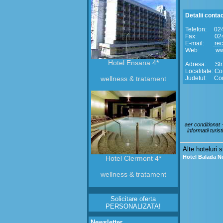
Detalii conta
Telefon: 02
Fax: 024
E-mail:
rec
Web:
www
Hotel Ensana 4*
Adresa: Str. 
Localitate: C
wellness & tratament
Judetul: Con
aer conditionat 
informatii turis
Alte hoteluri s
Hotel Balada N
Hotel Clermont 4*
wellness & tratament
Solicitare oferta
PERSONALIZATA!
Newsletter