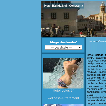
Hotel Balada Nej - Constanta
Home
»
Const
Alege destinatia:
Hotel Balada 
pentru calatori
malul Marii Neg
design interior
camere duble.
Spatiile de caza
medieval, mobili
parchet din lem
carpete din lan
minibar, seif, ae
cuplat la linie
realizeaza pe 
receptiei este
Hotel Lotus 5*
candelabre, orna
Class.
wellness & tratament
Alte facilitati o
curatatorie si re
pregatire profesi