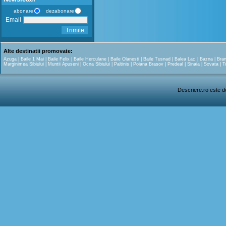
abonare
dezabonare
Email
Trimite
Alte destinatii promovate:
Azuga
|
Baile 1 Mai
|
Baile Felix
|
Baile Herculane
|
Baile Olanesti
|
Baile Tusnad
|
Balea Lac
|
Bazna
|
Bra
Marginimea Sibiului
|
Muntii Apuseni
|
Ocna Sibiului
|
Paltinis
|
Poiana Brasov
|
Predeal
|
Sinaia
|
Sovata
|
T
Descriere.ro este de