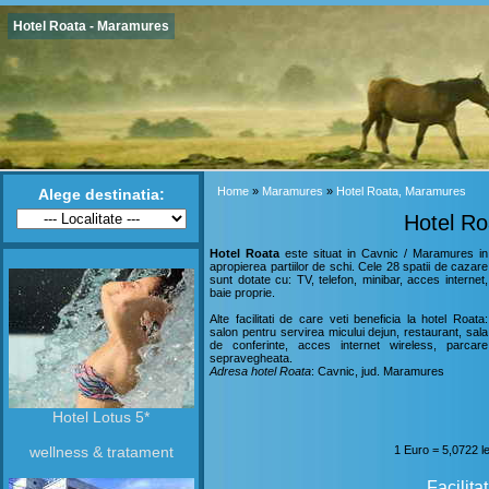
Hotel Roata - Maramures
Home
»
Maramures
»
Hotel Roata, Maramures
Alege destinatia:
Hotel R
Hotel Roata
este situat in Cavnic / Maramures in
apropierea partiilor de schi. Cele 28 spatii de cazare
sunt dotate cu: TV, telefon, minibar, acces internet,
baie proprie.
Alte facilitati de care veti beneficia la hotel Roata:
salon pentru servirea micului dejun, restaurant, sala
de conferinte, acces internet wireless, parcare
sepravegheata.
Adresa hotel Roata
: Cavnic, jud. Maramures
Hotel Lotus 5*
wellness & tratament
1 Euro = 5,0722 l
Facilita