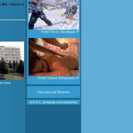
u Bai
, relaxare si
Hotel Rizzo Boutique 4*
Hotel Grand Balvanyos 4*
to hotel
Descriere
pe Pinterest
A.N.P.C. protectia consumatorilor