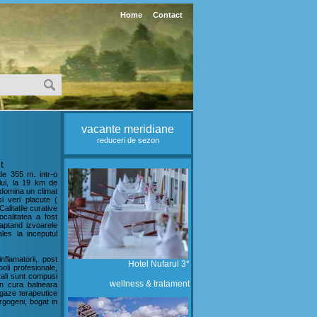
Home
Contact
vacante meridiane
reduceri de sezon
t
 de 355 m. intr-o
lui, la 19 km de
edomina un climat
si veri placute (
alitatile curative
calitatea a fost
aptand izvoarele
ales la inceputul
flamatorii, post
Hotel Nufarul 3*
oli profesionale,
urali sunt compusi
wellness & tratament
in cura balneara
 gaze terapeutice
rgogeni, bogat in