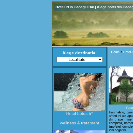
Hoteluri in Geoagiu Bai | Alege hotel din Geoa
Home
»
Hotelu
Alege destinatia:
Gale
traumatice, gine
Hotel Lotus 5*
afectiuni ale apa
din : ape miner
wellness & tratament
completa, namolu
(mofete) complet
ioni negativi.