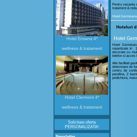
Pentru vacanta d
tratament & reduc
Hotel Germisara
Hoteluri 
Hotel Ger
Hotel Ensana 4*
Hotel Germisar
wellness & tratament
repartizate in 
decorate cu mult
telefon si acces l
Alte facilitati ga
detectoare de fum
centru de confe
parafina, 2 baz
pedichiura, masaj,
Hotel Clermont 4*
wellness & tratament
Solicitare oferta
PERSONALIZATA!
Newsletter