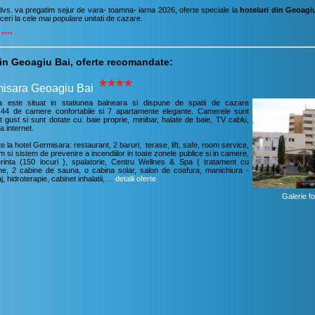
vs. va pregatim sejur de vara- toamna- iarna 2026, oferte speciale la
hoteluri din Geoagi
eri la cele mai populare unitati de cazare.
****
din Geoagiu Bai, oferte recomandate:
misara Geoagiu Bai
a este situat in statiunea balneara si dispune de spatii de cazare
144 de camere confortabile si 7 apartamente elegante. Camerele sunt
 gust si sunt dotate cu: baie proprie, minibar, halate de baie, TV cablu,
a internet.
site la hotel Germisara: restaurant, 2 baruri, terase, lift, safe, room service,
 si sistem de prevenire a incendiilor in toate zonele publice si in camere,
rinta (150 locuri ), spalatorie, Centru Wellnes & Spa ( tratament cu
ine, 2 cabine de sauna, o cabina solar, salon de coafura, manichiura -
 hidroterapie, cabinet inhalatii, ...
detalii oferte
Galerie fo