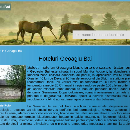
giu Bai
ri in Geoagiu Bai
Hoteluri Geoagiu Bai
Selectii hoteluri Geoagiu Bai, oferte de cazare, tratamen
-
Geoagiu Bai
este situata in sudul Muntilor Apuseni, la altitudinea
superba zona colinara acoperita de paduri, in apropierea Vaii Muresu
Orastie, 40 km de Deva si 90 km de aeroportul din Sibiu. In statiune pr
reconfortant, tonic, cu variatii mici de temperatura, cu ierni blande 
temperatura medie 20 C), anual inregistrandu-se peste 100 zile insorite. C
ale apelor minerale sunt cunoscute inca din perioada dacica cand lo
denumita Germisara. Dupa colonizare, romanii amenajeaza termele c
prin tuburi de teracota. Utilizarea apelor a devenit sistematica mai 
secolului XX, cÃ¢nd au fost amenajate primele unitati balneare.
rie Foto
La Geoagiu Bai se pot trata: afectiuni reumatismale, degenerative in
cologice, afectiuni ale sistemului nervos periferic, boli dermatologice, nevroze astenice, b
ratului renal, afectiuni asociate endocrine, boli de nutritie, afectiuni metabolice. Factorii nat
ale pe jumatate termale, bicarbonatate, bogate in calciu, magneziu, hipotonice folosite 
ri de turba, unsuroase, iodate si feruginoase folosite pentru impachetari si aplicari partiale,
ate de bioclima tonica, stimulativa, cu o presiune atmosferica moderata si aer pur fara ale