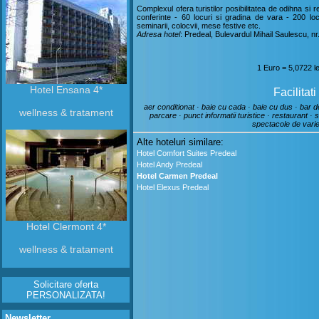
Complexul ofera turistilor posibilitatea de odihna si 
conferinte - 60 locuri si gradina de vara - 200 loc
seminarii, colocvii, mese festive etc.
Adresa hotel
: Predeal, Bulevardul Mihail Saulescu, nr
1 Euro = 5,0722 l
Hotel Ensana 4*
Facilitat
aer conditionat · baie cu cada · baie cu dus · bar de 
wellness & tratament
parcare · punct informatii turistice · restaurant · 
spectacole de variet
Alte hoteluri similare:
Hotel Comfort Suites Predeal
Hotel Andy Predeal
Hotel Carmen Predeal
Hotel Elexus Predeal
Hotel Clermont 4*
wellness & tratament
Solicitare oferta
PERSONALIZATA!
Newsletter