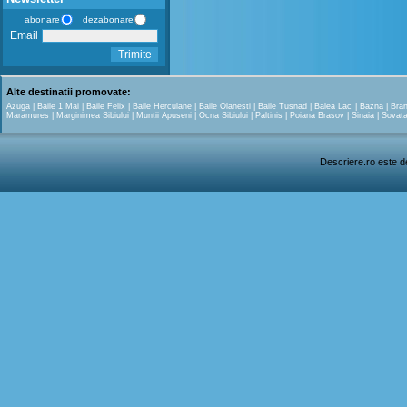
abonare
dezabonare
Email
Trimite
Alte destinatii promovate:
Azuga
|
Baile 1 Mai
|
Baile Felix
|
Baile Herculane
|
Baile Olanesti
|
Baile Tusnad
|
Balea Lac
|
Bazna
|
Bra
Maramures
|
Marginimea Sibiului
|
Muntii Apuseni
|
Ocna Sibiului
|
Paltinis
|
Poiana Brasov
|
Sinaia
|
Sovat
Descriere.ro este de