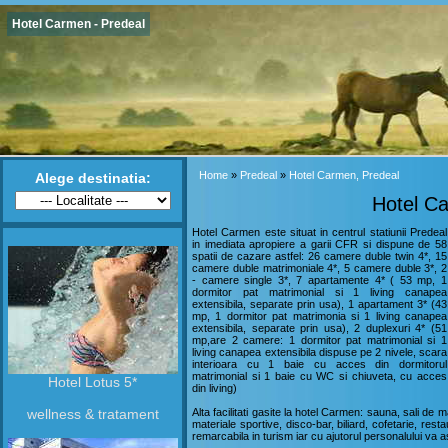
Hotel Carmen - Predeal
Home
»
Predeal
»
Hotel Carmen, Predeal
Alege destinatia:
Hotel C
Hotel Carmen este situat in centrul statiunii Predeal
in imediata apropiere a garii CFR si dispune de 58
spatii de cazare astfel: 26 camere duble twin 4*, 15
camere duble matrimoniale 4*, 5 camere duble 3*, 2
- camere single 3*, 7 apartamente 4* ( 53 mp, 1
dormitor pat matrimonial si 1 living canapea
extensibila, separate prin usa), 1 apartament 3* (43
mp, 1 dormitor pat matrimonia si 1 living canapea
extensibila, separate prin usa), 2 duplexuri 4* (51
mp,are 2 camere: 1 dormitor pat matrimonial si 1
living canapea extensibila dispuse pe 2 nivele, scara
interioara cu 1 baie cu acces din dormitorul
matrimonial si 1 baie cu WC si chiuveta, cu acces
Hotel Lotus 5*
din living)
wellness & tratament
Alta facilitati gasite la hotel Carmen: sauna, sali de ma
materiale sportive, disco-bar, biliard, cofetarie, res
remarcabila in turism iar cu ajutorul personalului va as