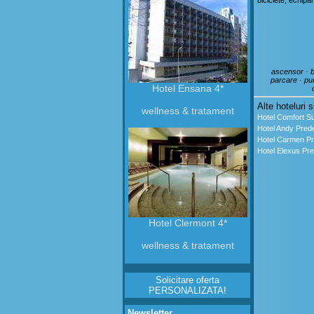
biciclete, echipa
ascensor · ba
parcare · pun
Hotel Ensana 4*
Alte hoteluri s
wellness & tratament
Hotel Comfort Su
Hotel Andy Pred
Hotel Carmen Pr
Hotel Elexus Pre
Hotel Clermont 4*
wellness & tratament
Solicitare oferta
PERSONALIZATA!
Newsletter