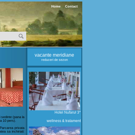
Home
Contact
vacante meridiane
reduceri de sezon
Hotel Nufarul 3*
si sedinte (pana la
la 10 pers).
wellness & tratament
 Parcarea privata
tea sa inchiriati: