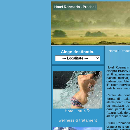
Hotel Rozmarin - Predeal
Home
»
Predea
Alege destinatia:
Hotel Rozmarin 
dinspre Brasov 
si 6 apartamen
balcon, minibar
cabina dus. Alte f
lift, room service
sala fitness, sau
Centru de conf
format din: sala
ideala pentru ev
cu instalatie d
care permite a
Hotel Lotus 5*
(teatru, sala de c
40 de persoane) ia
wellness & tratament
Clubul Rozmarin 
gratuita este un 