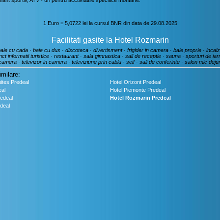
mant sportiv, ATV - uri pentru acctivitatile specifice montane.
1 Euro = 5,0722 lei la cursul BNR din data de 29.08.2025
Facilitati gasite la Hotel Rozmarin
ie cu cada · baie cu dus · discoteca · divertisment · frigider in camera · baie proprie · incalz
ct informatii turistice · restaurant · sala gimnastica · sali de receptie · sauna · sporturi de iarn
camera · televizor in camera · televiziune prin cablu · seif · sali de conferinte · salon mic deju
imilare:
ites Predeal
Hotel Orizont Predeal
eal
Hotel Piemonte Predeal
edeal
Hotel Rozmarin Predeal
deal