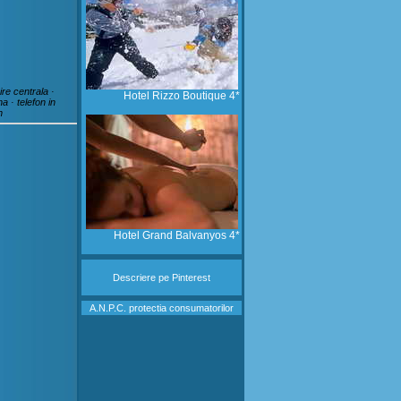
ire centrala ·
Hotel Rizzo Boutique 4*
a · telefon in
n
Hotel Grand Balvanyos 4*
Descriere
pe Pinterest
A.N.P.C. protectia consumatorilor