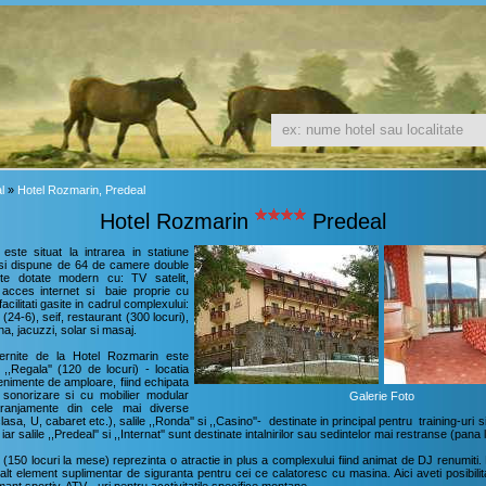
l
»
Hotel Rozmarin, Predeal
Hotel Rozmarin
Predeal
este situat la intrarea in statiune
si dispune de 64 de camere double
te dotate modern cu: TV satelit,
, acces internet si baie proprie cu
acilitati gasite in cadrul complexului:
 (24-6), seif, restaurant (300 locuri),
na, jacuzzi, solar si masaj.
ernite de la Hotel Rozmarin este
 ,,Regala'' (120 de locuri) - locatia
enimente de amploare, fiind echipata
e sonorizare si cu mobilier modular
Galerie Foto
ranjamente din cele mai diverse
lasa, U, cabaret etc.), salile ,,Ronda'' si ,,Casino''- destinate in principal pentru training-uri 
r salile ,,Predeal'' si ,,Internat'' sunt destinate intalnirilor sau sedintelor mai restranse (pana 
(150 locuri la mese) reprezinta o atractie in plus a complexului fiind animat de DJ renumiti.
alt element suplimentar de siguranta pentru cei ce calatoresc cu masina. Aici aveti posibilita